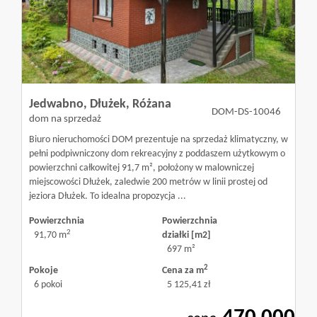
Olsztyn
Agent
Jedwabno,
Dłużek,
Różana
DOM-DS-10046
dom na sprzedaż
(Pośrednik
Biuro nieruchomości DOM prezentuje na sprzedaż klimatyczny, w
pełni podpiwniczony dom rekreacyjny z poddaszem użytkowym o
powierzchni całkowitej 91,7 m², położony w malowniczej
nieruchom
miejscowości Dłużek, zaledwie 200 metrów w linii prostej od
jeziora Dłużek. To idealna propozycja ...
Powierzchnia
Powierzchnia
Biuro
2
91,70 m
działki [m2]
697 m²
2
Pokoje
Cena za m
nieruchom
6 pokoi
5 125,41 zł