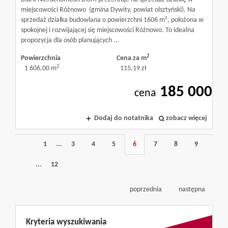
miejscowości Różnowo (gmina Dywity, powiat olsztyński). Na
sprzedaż działka budowlana o powierzchni 1606 m², położona w
spokojnej i rozwijającej się miejscowości Różnowo. To idealna
propozycja dla osób planujących ...
2
Powierzchnia
Cena za m
2
1 606,00 m
115,19 zł
185 000
cena
Dodaj do notatnika
zobacz więcej
1
...
3
4
5
6
7
8
9
...
12
poprzednia
następna
Kryteria wyszukiwania