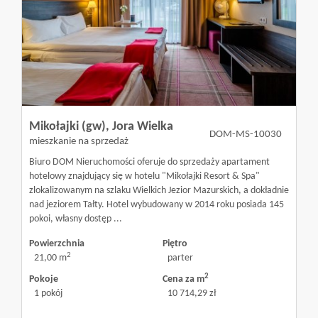
Mikołajki (gw),
Jora Wielka
DOM-MS-10030
mieszkanie na sprzedaż
Biuro DOM Nieruchomości oferuje do sprzedaży apartament
hotelowy znajdujący się w hotelu "Mikołajki Resort & Spa"
zlokalizowanym na szlaku Wielkich Jezior Mazurskich, a dokładnie
nad jeziorem Tałty. Hotel wybudowany w 2014 roku posiada 145
pokoi, własny dostęp ...
Powierzchnia
Piętro
2
21,00 m
parter
2
Pokoje
Cena za m
1 pokój
10 714,29 zł