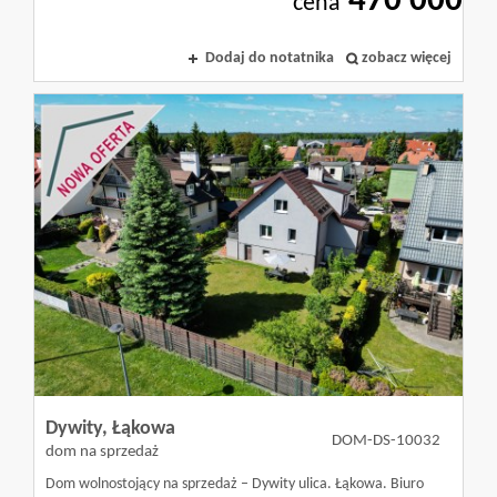
470 000
cena
Olsztyn
Dodaj do notatnika
zobacz więcej
Kontakt
Blog
Dywity,
Łąkowa
DOM-DS-10032
dom na sprzedaż
Dom wolnostojący na sprzedaż – Dywity ulica. Łąkowa. Biuro