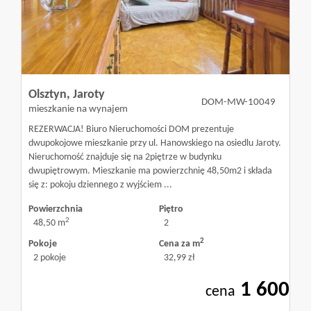
Mieszkania
Domy
Olsztyn,
Jaroty
DOM-MW-10049
mieszkanie na wynajem
Dzialki
REZERWACJA! Biuro Nieruchomości DOM prezentuje
dwupokojowe mieszkanie przy ul. Hanowskiego na osiedlu Jaroty.
Nieruchomość znajduje się na 2piętrze w budynku
dwupiętrowym. Mieszkanie ma powierzchnię 48,50m2 i składa
Lokale
się z: pokoju dziennego z wyjściem ...
Powierzchnia
Piętro
2
48,50 m
2
Obiekty
2
Pokoje
Cena za m
2 pokoje
32,99 zł
Usługi
1 600
cena