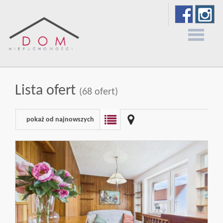
Strona
Lista ofert
(68 ofert)
główna
pokaż od najnowszych
O
firmie
Oferty