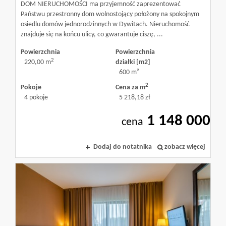
DOM NIERUCHOMOŚCI ma przyjemność zaprezentować
Państwu przestronny dom wolnostojący położony na spokojnym
osiedlu domów jednorodzinnych w Dywitach. Nieruchomość
znajduje się na końcu ulicy, co gwarantuje ciszę, ...
Powierzchnia
Powierzchnia
2
220,00 m
działki [m2]
600 m²
2
Pokoje
Cena za m
4 pokoje
5 218,18 zł
1 148 000
cena
Dodaj do notatnika
zobacz więcej