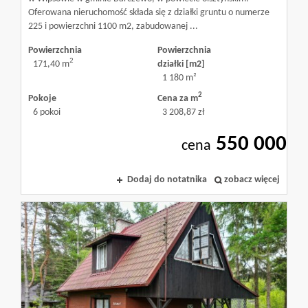
Oferowana nieruchomość składa się z działki gruntu o numerze
225 i powierzchni 1100 m2, zabudowanej ...
Biura
Powierzchnia
Powierzchnia
2
171,40 m
działki [m2]
1 180 m²
nieruchom
2
Pokoje
Cena za m
6 pokoi
3 208,87 zł
550 000
w
cena
Dodaj do notatnika
zobacz więcej
Olsztynie
Pośrednic
nieruchom