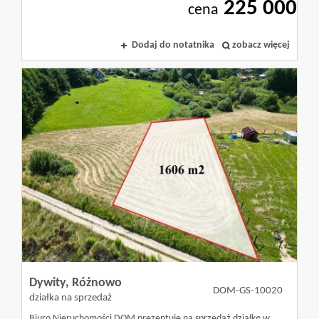
225 000
cena
Dodaj do notatnika
zobacz więcej
Dywity,
Różnowo
DOM-GS-10020
działka na sprzedaż
Biuro Nieruchomości DOM prezentuje na sprzedaż działkę w