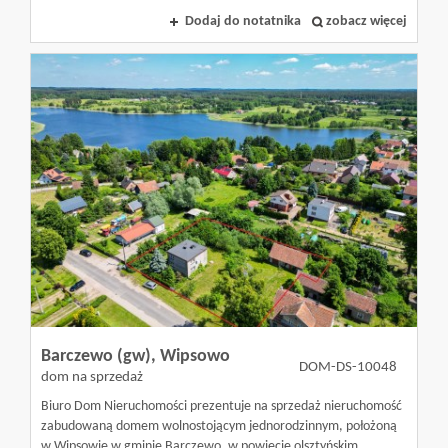
Kredyty
Dodaj do notatnika
zobacz więcej
Home
staging
Agencja
nieruchom
Barczewo (gw),
Wipsowo
DOM-DS-10048
w
dom na sprzedaż
Biuro Dom Nieruchomości prezentuje na sprzedaż nieruchomość
zabudowaną domem wolnostojącym jednorodzinnym, położoną
Olsztynie
w Wipsowie w gminie Barczewo, w powiecie olsztyńskim.