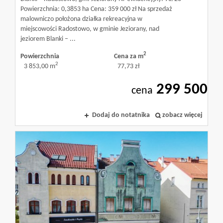
Powierzchnia: 0,3853 ha Cena: 359 000 zł Na sprzedaż
malowniczo położona działka rekreacyjna w
miejscowości Radostowo, w gminie Jeziorany, nad
Biura
jeziorem Blanki – ...
2
Powierzchnia
Cena za m
2
3 853,00 m
77,73 zł
nieruchom
299 500
cena
w
Dodaj do notatnika
zobacz więcej
Olsztynie
Pośrednic
nieruchom