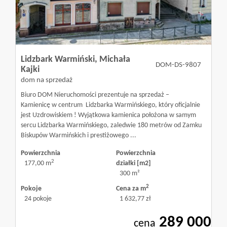
Olsztyn
Agent
Lidzbark Warmiński,
Michała
DOM-DS-9807
Kajki
dom na sprzedaż
(Pośrednik
Biuro DOM Nieruchomości prezentuje na sprzedaż –
Kamienicę w centrum Lidzbarka Warmińskiego, który oficjalnie
jest Uzdrowiskiem ! Wyjątkowa kamienica położona w samym
nieruchom
sercu Lidzbarka Warmińskiego, zaledwie 180 metrów od Zamku
Biskupów Warmińskich i prestiżowego ...
Powierzchnia
Powierzchnia
Biuro
2
177,00 m
działki [m2]
300 m²
2
Pokoje
Cena za m
nieruchom
24 pokoje
1 632,77 zł
289 000
cena