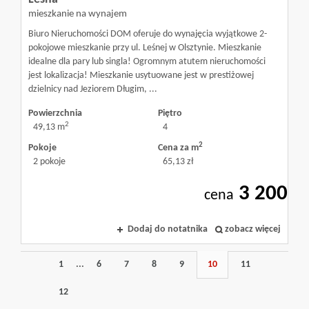
mieszkanie na wynajem
Biuro Nieruchomości DOM oferuje do wynajęcia wyjątkowe 2-
pokojowe mieszkanie przy ul. Leśnej w Olsztynie. Mieszkanie
idealne dla pary lub singla! Ogromnym atutem nieruchomości
jest lokalizacja! Mieszkanie usytuowane jest w prestiżowej
dzielnicy nad Jeziorem Długim, ...
Powierzchnia
Piętro
2
49,13 m
4
2
Pokoje
Cena za m
2 pokoje
65,13 zł
3 200
cena
Dodaj do notatnika
zobacz więcej
1
...
6
7
8
9
10
11
12