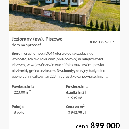
Mieszkania
Domy
Jeziorany (gw),
Piszewo
DOM-DS-9847
dom na sprzedaż
Dzialki
Biuro nieruchomości DOM oferuje do sprzedaży dom
wolnostojący dwulokalowy (obie połowy) w miejscowości
Piszewo, w województwie warmińsko-mazurskim, powiat
olsztyński, gmina Jeziorany. Dwukondygnacyjny budynek o
Lokale
powierzchni całkowitej 228 m², z użytkową powierzchnią ...
Powierzchnia
Powierzchnia
2
228,00 m
działki [m2]
Obiekty
1 636 m²
2
Pokoje
Cena za m
8 pokoi
3 942,98 zł
Usługi
899 000
cena