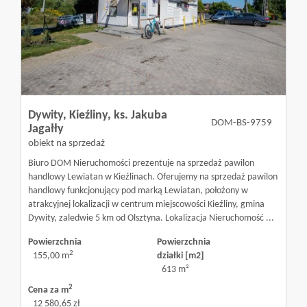
Dywity,
Kieźliny,
ks. Jakuba
DOM-BS-9759
Jagałły
obiekt na sprzedaż
Biuro DOM Nieruchomości prezentuje na sprzedaż pawilon
handlowy Lewiatan w Kieźlinach. Oferujemy na sprzedaż pawilon
handlowy funkcjonujący pod marką Lewiatan, położony w
atrakcyjnej lokalizacji w centrum miejscowości Kieźliny, gmina
Dywity, zaledwie 5 km od Olsztyna. Lokalizacja Nieruchomość ...
Powierzchnia
Powierzchnia
2
155,00 m
działki [m2]
613 m²
2
Cena za m
12 580,65 zł