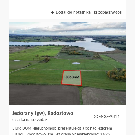
Kredyty
Dodaj do notatnika
zobacz więcej
Home
staging
Agencja
nieruchom
w
Jeziorany (gw),
Radostowo
DOM-GS-9814
działka na sprzedaż
Biuro DOM Nieruchomości prezentuje działkę nad jeziorem
Olsztynie
Blanki – Radostowo, gm. Jeziorany Nr ewidencyjny: 90/26