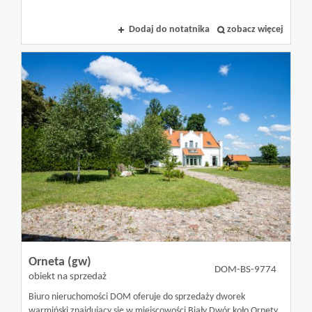
Olsztyn
Dodaj do notatnika
zobacz więcej
Kontakt
Blog
Orneta (gw)
DOM-BS-9774
obiekt na sprzedaż
Biuro nieruchomości DOM oferuje do sprzedaży dworek
warmiński znajdujący się w miejscowości Biały Dwór koło Ornety