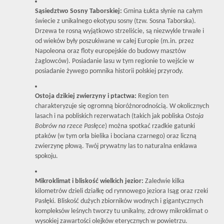
Sąsiedztwo Sosny Taborskiej:
Gmina Łukta słynie na całym
Olsztyn
świecie z unikalnego ekotypu sosny (tzw. Sosna Taborska).
Drzewa te rosną wyjątkowo strzeliście, są niezwykle trwałe i
od wieków były poszukiwane w całej Europie (m.in. przez
Napoleona oraz floty europejskie do budowy masztów
Agent
żaglowców). Posiadanie lasu w tym regionie to wejście w
posiadanie żywego pomnika historii polskiej przyrody.
(Pośrednik
Ostoja dzikiej zwierzyny i ptactwa:
Region ten
charakteryzuje się ogromną bioróżnorodnością. W okolicznych
lasach i na pobliskich rezerwatach (takich jak pobliska
Ostoja
nieruchom
Bobrów na rzece Pasłęce
) można spotkać rzadkie gatunki
ptaków (w tym orła bielika i bociana czarnego) oraz liczną
zwierzynę płową. Twój prywatny las to naturalna enklawa
spokoju.
Biuro
Mikroklimat i bliskość wielkich jezior:
Zaledwie kilka
kilometrów dzieli działkę od rynnowego jeziora Isąg oraz rzeki
nieruchom
Pasłęki. Bliskość dużych zbiorników wodnych i gigantycznych
kompleksów leśnych tworzy tu unikalny, zdrowy mikroklimat o
wysokiej zawartości olejków eterycznych w powietrzu.