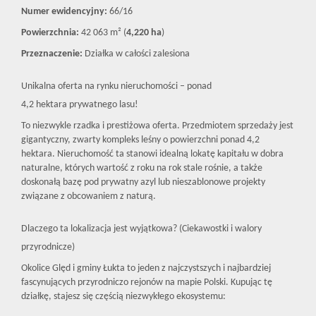
Numer ewidencyjny:
66/16
Powierzchnia:
42 063 m² (
4,220 ha
)
Biura
Przeznaczenie:
Działka w całości zalesiona
Unikalna oferta na rynku nieruchomości – ponad
nieruchom
4,2 hektara prywatnego lasu!
To niezwykle rzadka i prestiżowa oferta. Przedmiotem sprzedaży jest
gigantyczny, zwarty kompleks leśny o powierzchni ponad 4,2
w
hektara. Nieruchomość ta stanowi idealną lokatę kapitału w dobra
naturalne, których wartość z roku na rok stale rośnie, a także
doskonałą bazę pod prywatny azyl lub nieszablonowe projekty
Olsztynie
związane z obcowaniem z naturą.
Dlaczego ta lokalizacja jest wyjątkowa? (Ciekawostki i walory
Pośrednic
przyrodnicze)
Okolice Ględ i gminy Łukta to jeden z najczystszych i najbardziej
fascynujących przyrodniczo rejonów na mapie Polski. Kupując tę
nieruchom
działkę, stajesz się częścią niezwykłego ekosystemu: