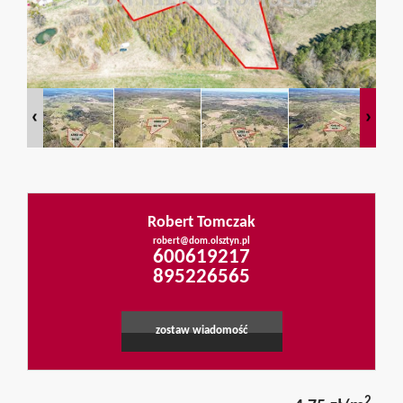
Mieszkania
Domy
Dzialki
Robert Tomczak
Lokale
robert@dom.olsztyn.pl
600619217
895226565
Obiekty
zostaw wiadomość
Usługi
2