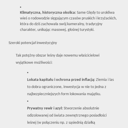
Olsztyn
Klimatyczna, historyczna okolica:
Same Ględy to urokliwa
wieś o rodowodzie sięgającym czasów pruskich i krzyżackich,
Kontakt
która do dziś zachowała swój kameralny, tradycyjny
charakter, unikając masowej, głośnej turystyki.
Szeroki potencjał inwestycyjny
Blog
Tak potężny obszar leśny daje nowemu właścicielowi
wyjątkowe możliwości:
Lokata kapitału i ochrona przed inflacją:
Ziemia i las
to dobra ograniczone, inwestycja w nie to jedna z
najbezpieczniejszych form lokowania majątku.
Prywatny rewir i azyl:
Stworzenie absolutnie
odizolowanej od świata zewnętrznego posiadłości
leśnej (w połączeniu np. z sąsiednią działką