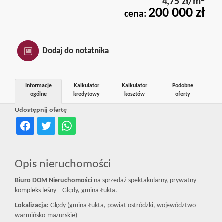
4,75 zł/m
Kredyty
200 000 zł
cena:
Home
Dodaj do notatnika
staging
Informacje
Kalkulator
Kalkulator
Podobne
ogólne
kredytowy
kosztów
oferty
Udostępnij ofertę
Agencja
nieruchom
Opis nieruchomości
Biuro DOM Nieruchomości
na sprzedaż spektakularny, prywatny
w
kompleks leśny – Ględy, gmina Łukta.
Lokalizacja:
Ględy (gmina Łukta, powiat ostródzki, województwo
warmińsko-mazurskie)
Olsztynie