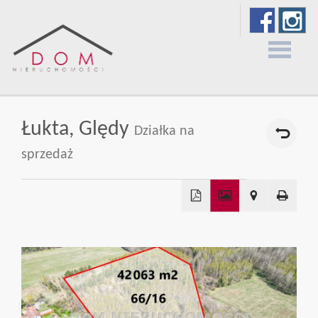
Strona
Łukta,
Ględy
Działka na
główna
sprzedaż
O
firmie
Oferty