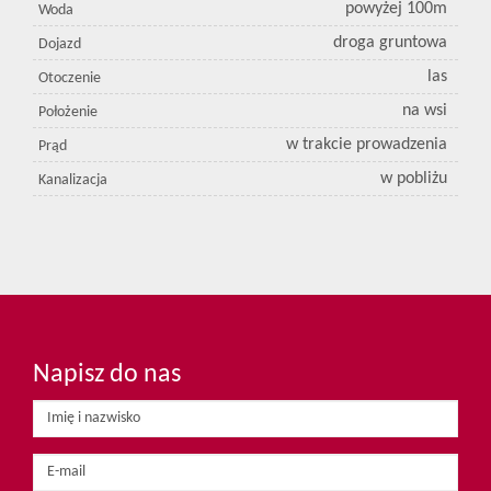
powyżej 100m
Woda
droga gruntowa
Dojazd
las
Otoczenie
na wsi
Położenie
w trakcie prowadzenia
Prąd
w pobliżu
Kanalizacja
Napisz do nas